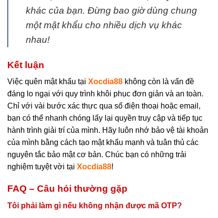
khác của bạn. Đừng bao giờ dùng chung
một mật khẩu cho nhiều dịch vụ khác
nhau!
Kết luận
Việc quên mật khẩu tại
Xocdia88
không còn là vấn đề
đáng lo ngại với quy trình khôi phục đơn giản và an toàn.
Chỉ với vài bước xác thực qua số điện thoại hoặc email,
bạn có thể nhanh chóng lấy lại quyền truy cập và tiếp tục
hành trình giải trí của mình. Hãy luôn nhớ bảo vệ tài khoản
của mình bằng cách tạo mật khẩu mạnh và tuân thủ các
nguyên tắc bảo mật cơ bản. Chúc bạn có những trải
nghiệm tuyệt vời tại
Xocdia88
!
FAQ – Câu hỏi thường gặp
Tôi phải làm gì nếu không nhận được mã OTP?