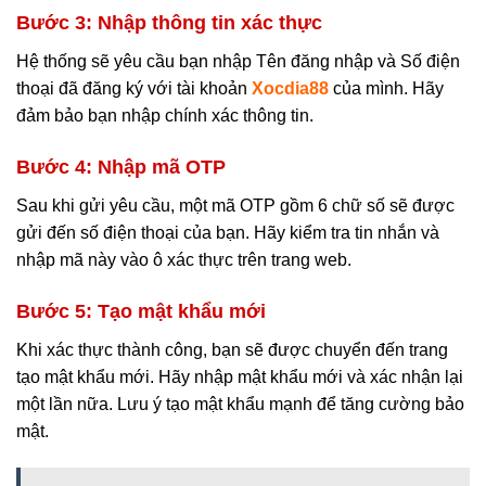
Bước 3: Nhập thông tin xác thực
Hệ thống sẽ yêu cầu bạn nhập Tên đăng nhập và Số điện
thoại đã đăng ký với tài khoản
Xocdia88
của mình. Hãy
đảm bảo bạn nhập chính xác thông tin.
Bước 4: Nhập mã OTP
Sau khi gửi yêu cầu, một mã OTP gồm 6 chữ số sẽ được
gửi đến số điện thoại của bạn. Hãy kiểm tra tin nhắn và
nhập mã này vào ô xác thực trên trang web.
Bước 5: Tạo mật khẩu mới
Khi xác thực thành công, bạn sẽ được chuyển đến trang
tạo mật khẩu mới. Hãy nhập mật khẩu mới và xác nhận lại
một lần nữa. Lưu ý tạo mật khẩu mạnh để tăng cường bảo
mật.