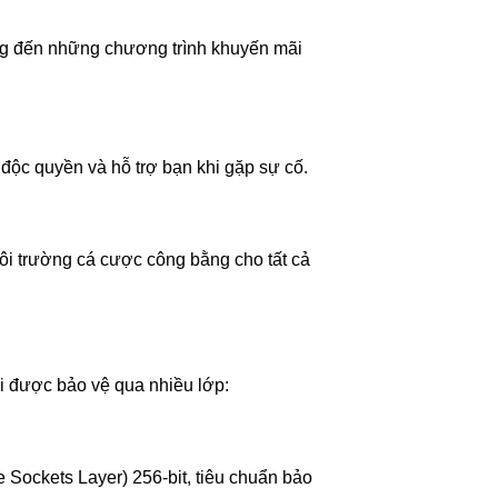
mang đến những chương trình khuyến mãi
 độc quyền và hỗ trợ bạn khi gặp sự cố.
ôi trường cá cược công bằng cho tất cả
i được bảo vệ qua nhiều lớp:
 Sockets Layer) 256-bit, tiêu chuẩn bảo