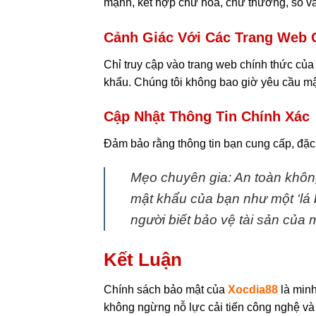
mạnh, kết hợp chữ hoa, chữ thường, số và 
Cảnh Giác Với Các Trang Web 
Chỉ truy cập vào trang web chính thức của
khẩu. Chúng tôi không bao giờ yêu cầu mậ
Cập Nhật Thông Tin Chính Xác
Đảm bảo rằng thông tin bạn cung cấp, đặc bi
Mẹo chuyên gia: An toàn khôn
mật khẩu của bạn như một ‘lá bà
người biết bảo vệ tài sản của
Kết Luận
Chính sách bảo mật của
Xocdia88
là minh
không ngừng nỗ lực cải tiến công nghệ và