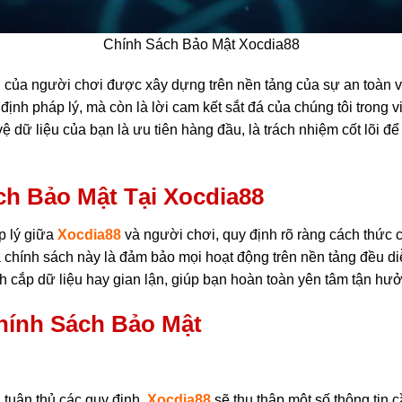
Chính Sách Bảo Mật Xocdia88
tin của người chơi được xây dựng trên nền tảng của sự an toàn
định pháp lý, mà còn là lời cam kết sắt đá của chúng tôi trong v
ệ dữ liệu của bạn là ưu tiên hàng đầu, là trách nhiệm cốt lõi để
h Bảo Mật Tại Xocdia88
p lý giữa
Xocdia88
và người chơi, quy định rõ ràng cách thức c
a chính sách này là đảm bảo mọi hoạt động trên nền tảng đều di
 cắp dữ liệu hay gian lận, giúp bạn hoàn toàn yên tâm tận hưởn
hính Sách Bảo Mật
 tuân thủ các quy định,
Xocdia88
sẽ thu thập một số thông tin c