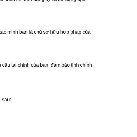
i xác minh bạn là chủ sở hữu hợp pháp của
u cầu tài chính của bạn, đảm bảo tính chính
 sau: