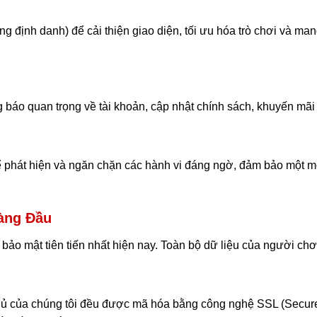
ng định danh) để cải thiện giao diện, tối ưu hóa trò chơi và 
ng báo quan trọng về tài khoản, cập nhật chính sách, khuyến mãi
ể phát hiện và ngăn chặn các hành vi đáng ngờ, đảm bảo một m
àng Đầu
ảo mật tiên tiến nhất hiện nay. Toàn bộ dữ liệu của người chơ
 chủ của chúng tôi đều được mã hóa bằng công nghệ SSL (Secure