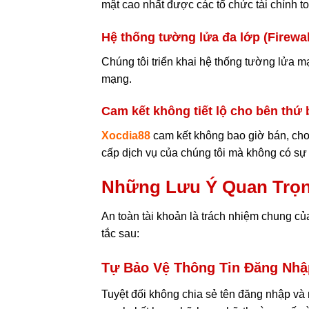
mật cao nhất được các tổ chức tài chính to
Hệ thống tường lửa đa lớp (Firewal
Chúng tôi triển khai hệ thống tường lửa m
mạng.
Cam kết không tiết lộ cho bên thứ 
Xocdia88
cam kết không bao giờ bán, cho 
cấp dịch vụ của chúng tôi mà không có sự 
Những Lưu Ý Quan Trọ
An toàn tài khoản là trách nhiệm chung củ
tắc sau:
Tự Bảo Vệ Thông Tin Đăng Nhậ
Tuyệt đối không chia sẻ tên đăng nhập và