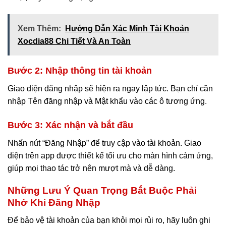
Xem Thêm:
Hướng Dẫn Xác Minh Tài Khoản
Xocdia88 Chi Tiết Và An Toàn
Bước 2: Nhập thông tin tài khoản
Giao diện đăng nhập sẽ hiện ra ngay lập tức. Bạn chỉ cần
nhập Tên đăng nhập và Mật khẩu vào các ô tương ứng.
Bước 3: Xác nhận và bắt đầu
Nhấn nút “Đăng Nhập” để truy cập vào tài khoản. Giao
diện trên app được thiết kế tối ưu cho màn hình cảm ứng,
giúp mọi thao tác trở nên mượt mà và dễ dàng.
Những Lưu Ý Quan Trọng Bắt Buộc Phải
Nhớ Khi Đăng Nhập
Để bảo vệ tài khoản của bạn khỏi mọi rủi ro, hãy luôn ghi