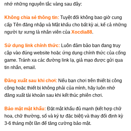
nhớ những nguyên tắc vàng sau đây:
Không chia sẻ thông tin:
Tuyệt đối không bao giờ cung
cấp Tên đăng nhập và Mật khẩu cho bất kỳ ai, kể cả những
người tự xưng là nhân viên của
Xocdia88
.
Sử dụng link chính thức:
Luôn đảm bảo bạn đang truy
cập vào đúng website hoặc ứng dụng chính thức của cổng
game. Tránh xa các đường link lạ, giả mạo được gửi qua
tin nhắn, email.
Đăng xuất sau khi chơi:
Nếu bạn chơi trên thiết bị công
cộng hoặc thiết bị không phải của mình, hãy luôn nhớ
đăng xuất tài khoản sau khi kết thúc phiên chơi.
Bảo mật mật khẩu:
Đặt mật khẩu đủ mạnh (kết hợp chữ
hoa, chữ thường, số và ký tự đặc biệt) và thay đổi định kỳ
3-6 tháng một lần để tăng cường bảo mật.