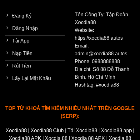
Tên Công Ty: Tập Đoàn
Đăng Ký
Xocdia88
Đăng Nhập
Website:
https://xocdia88.autos
Tải App
Email:
Nạp Tiền
admin@xocdia88.autos
Phone: 0988888888
Rút Tiền
Địa chỉ: Số 88 Đỗ Thanh
Bình, Hồ Chí Mình
Lấy Lại Mật Khẩu
Hashtag: #xocdia88
TOP TỪ KHOÁ TÌM KIẾM NHIỀU NHẤT TRÊN GOOGLE
(SERP):
Xocdia88 | Xocdia88 Club | Tải Xocdia88 | Xocdia88 app |
Xocdia88 APK | Xocdia 88 | Xocdia 88 APK | Xocdia 88