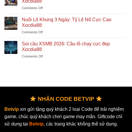
Xocdia88
Rơi:
xác
on
Comments Off
Bí
nhất
Mẹo
Kíp
Xocdia88
Chơi
Chơi
Nuôi Lô Khung 3 Ngày: Tỷ Lệ Nổ Cực Cao
Xổ
Ít
Xocdia88
Số
Vốn
on
Comments Off
Siêu
Lời
Nuôi
Tốc
Nhiều
Lô
Kiếm
Soi cầu XSMB 2026: Cầu lô chạy cực đẹp
Tại
Khung
Tiền
Xocdia88
Xocdia88
3
Nhanh
on
Comments Off
Ngày:
Tại
Soi
Tỷ
Xocdia88
cầu
Lệ
XSMB
Nổ
2026:
Cực
Cầu
Cao
lô
Xocdia88
chạy
cực
NHẬN CODE BETVIP
đẹp
Xocdia88
Betvip
xin gửi tặng quý khách 2 loại Code để trải nghiệm
game, chúc quý khách chơi game may mắn. Giftcode chỉ
sử dụng tại
Betvip
, các trang khác không thể sử dụng.