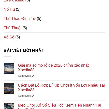
Live Casino
(5)
Nổ Hũ
(5)
Thể Thao Điện Tử
(5)
Thủ Thuật
(5)
Xổ Số
(5)
BÀI VIẾT MỚI NHẤT
Giải mã sổ mơ lô đề 2026 chính xác nhất
Xocdia88
on
Comments Off
Giải
mã
Cách Bắt Lô Rơi: Bí Kíp Chơi Ít Vốn Lời Nhiều Tại
sổ
Xocdia88
mơ
on
Comments Off
lô
Cách
đề
Bắt
2026
Mẹo Chơi Xổ Số Siêu Tốc Kiếm Tiền Nhanh Tại
Lô
chính