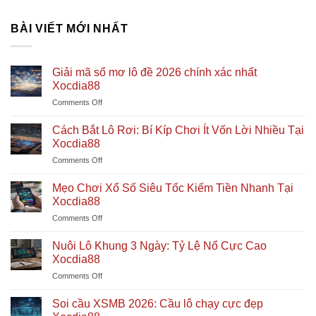
BÀI VIẾT MỚI NHẤT
Giải mã sổ mơ lô đề 2026 chính xác nhất
Xocdia88
on
Comments Off
Giải
mã
Cách Bắt Lô Rơi: Bí Kíp Chơi Ít Vốn Lời Nhiều Tại
sổ
Xocdia88
mơ
on
Comments Off
lô
Cách
đề
Bắt
2026
Mẹo Chơi Xổ Số Siêu Tốc Kiếm Tiền Nhanh Tại
Lô
chính
Xocdia88
Rơi:
xác
on
Comments Off
Bí
nhất
Mẹo
Kíp
Xocdia88
Chơi
Chơi
Nuôi Lô Khung 3 Ngày: Tỷ Lệ Nổ Cực Cao
Xổ
Ít
Xocdia88
Số
Vốn
on
Comments Off
Siêu
Lời
Nuôi
Tốc
Nhiều
Lô
Kiếm
Soi cầu XSMB 2026: Cầu lô chạy cực đẹp
Tại
Khung
Tiền
Xocdia88