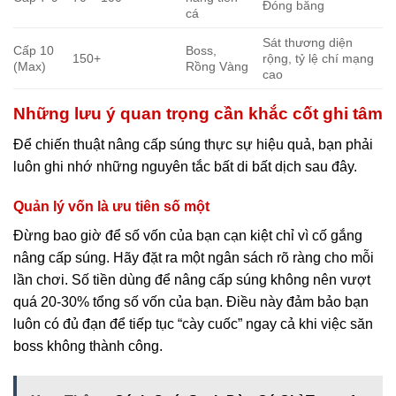
Đóng băng
cá
Sát thương diện
Cấp 10
Boss,
150+
rộng, tỷ lệ chí mạng
(Max)
Rồng Vàng
cao
Những lưu ý quan trọng cần khắc cốt ghi tâm
Để chiến thuật nâng cấp súng thực sự hiệu quả, bạn phải
luôn ghi nhớ những nguyên tắc bất di bất dịch sau đây.
Quản lý vốn là ưu tiên số một
Đừng bao giờ để số vốn của bạn cạn kiệt chỉ vì cố gắng
nâng cấp súng. Hãy đặt ra một ngân sách rõ ràng cho mỗi
lần chơi. Số tiền dùng để nâng cấp súng không nên vượt
quá 20-30% tổng số vốn của bạn. Điều này đảm bảo bạn
luôn có đủ đạn để tiếp tục “cày cuốc” ngay cả khi việc săn
boss không thành công.