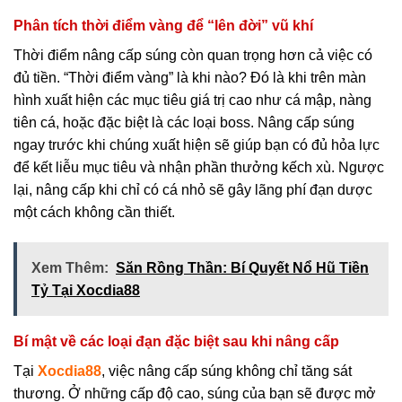
Phân tích thời điểm vàng để “lên đời” vũ khí
Thời điểm nâng cấp súng còn quan trọng hơn cả việc có
đủ tiền. “Thời điểm vàng” là khi nào? Đó là khi trên màn
hình xuất hiện các mục tiêu giá trị cao như cá mập, nàng
tiên cá, hoặc đặc biệt là các loại boss. Nâng cấp súng
ngay trước khi chúng xuất hiện sẽ giúp bạn có đủ hỏa lực
để kết liễu mục tiêu và nhận phần thưởng kếch xù. Ngược
lại, nâng cấp khi chỉ có cá nhỏ sẽ gây lãng phí đạn dược
một cách không cần thiết.
Xem Thêm:
Săn Rồng Thần: Bí Quyết Nổ Hũ Tiền
Tỷ Tại Xocdia88
Bí mật về các loại đạn đặc biệt sau khi nâng cấp
Tại
Xocdia88
, việc nâng cấp súng không chỉ tăng sát
thương. Ở những cấp độ cao, súng của bạn sẽ được mở