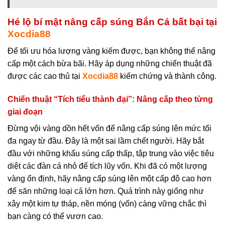
Hé lộ bí mật nâng cấp súng Bắn Cá bất bại tại
Xocdia88
Để tối ưu hóa lượng vàng kiếm được, bạn không thể nâng
cấp một cách bừa bãi. Hãy áp dụng những chiến thuật đã
được các cao thủ tại
Xocdia88
kiểm chứng và thành công.
Chiến thuật “Tích tiểu thành đại”: Nâng cấp theo từng
giai đoạn
Đừng vội vàng dồn hết vốn để nâng cấp súng lên mức tối
đa ngay từ đầu. Đây là một sai lầm chết người. Hãy bắt
đầu với những khẩu súng cấp thấp, tập trung vào việc tiêu
diệt các đàn cá nhỏ để tích lũy vốn. Khi đã có một lượng
vàng ổn định, hãy nâng cấp súng lên một cấp độ cao hơn
để săn những loại cá lớn hơn. Quá trình này giống như
xây một kim tự tháp, nền móng (vốn) càng vững chắc thì
bạn càng có thể vươn cao.