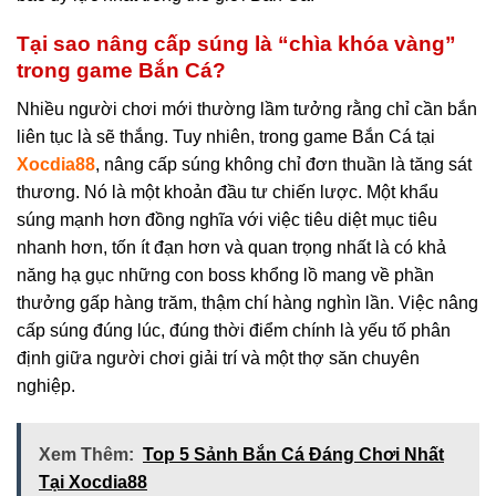
Tại sao nâng cấp súng là “chìa khóa vàng”
trong game Bắn Cá?
Nhiều người chơi mới thường lầm tưởng rằng chỉ cần bắn
liên tục là sẽ thắng. Tuy nhiên, trong game Bắn Cá tại
Xocdia88
, nâng cấp súng không chỉ đơn thuần là tăng sát
thương. Nó là một khoản đầu tư chiến lược. Một khẩu
súng mạnh hơn đồng nghĩa với việc tiêu diệt mục tiêu
nhanh hơn, tốn ít đạn hơn và quan trọng nhất là có khả
năng hạ gục những con boss khổng lồ mang về phần
thưởng gấp hàng trăm, thậm chí hàng nghìn lần. Việc nâng
cấp súng đúng lúc, đúng thời điểm chính là yếu tố phân
định giữa người chơi giải trí và một thợ săn chuyên
nghiệp.
Xem Thêm:
Top 5 Sảnh Bắn Cá Đáng Chơi Nhất
Tại Xocdia88