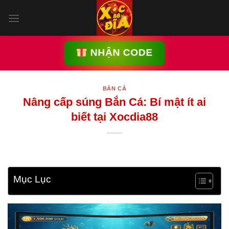
Skip
to
content
NHẬN CODE
BẮN CÁ
Nâng cấp súng Bắn Cá: Bí mật ít ai
biết tại Xocdia88
Mục Lục